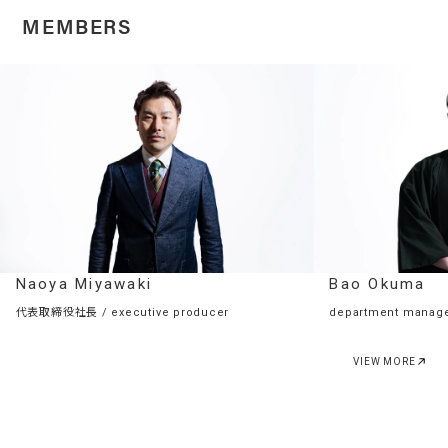
MEMBERS
Naoya Miyawaki
Bao Okuma
代表取締役社長 / executive producer
department manager
VIEW MORE