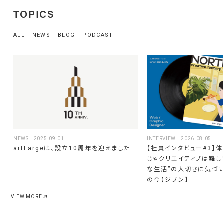
TOPICS
WORKS
SERVICES
ALL
NEWS
BLOG
PODCAST
SOSOSO
ABOUT
GEKIHEN
TOPICS
KOJINKOJIN
THE EIGYO TOOL
MEMBERS
HANABUMI
CAREERS
NONBEE
CONTACT
INTERVIEW
2026.08.05
NEWS
2025.09.01
【社員インタビュー#3】
artLargeは、設立10周年を迎えました
ACCESS
じゃクリエイティブは難し
な生活”の大切さに気づ
の今【ジブン】
VIEW MORE