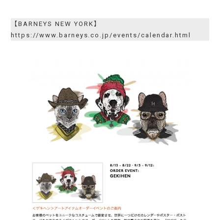
【BARNEYS NEW YORK】
https://www.barneys.co.jp/events/calendar.html
WORKS
SERVICES
SOSOSO
ABOUT
GEKIHEN
TOPICS
KOJINKOJIN
THE EIGYO TOOL
MEMBERS
HANABUMI
CAREERS
NONBEE
CONTACT
ACCESS