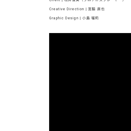
Client |
松井俊英（プロテニスプレーヤー）
Creative Direction |
宮脇 直也
Graphic Design |
小島 瑠莉