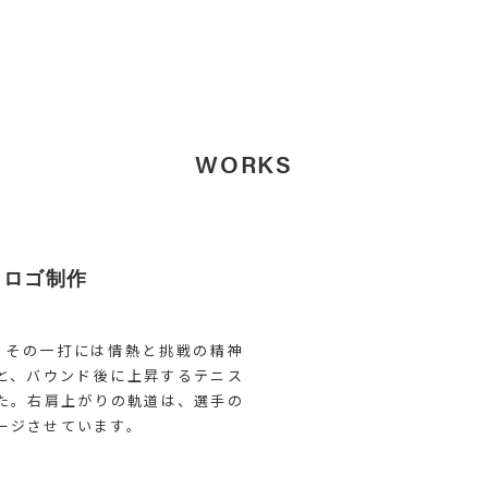
WORKS
 ロゴ制作
し、その一打には情熱と挑戦の精神
と、バウンド後に上昇するテニス
た。右肩上がりの軌道は、選手の
ージさせています。