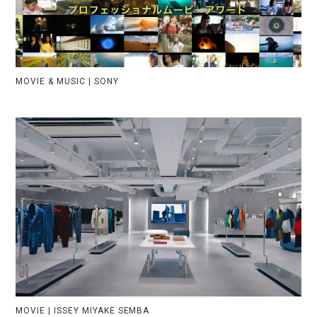
MOVIE & MUSIC | SONY
WORKS
SERVICES
SOSOSO
ABOUT
GEKIHEN
TOPICS
KOJINKOJIN
THE EIGYO TOOL
MEMBERS
HANABUMI
CAREERS
MOVIE | ISSEY MIYAKE SEMBA
NONBEE