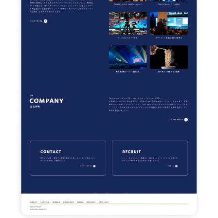
WORKS
SERVICES
SOSOSO
ABOUT
GEKIHEN
TOPICS
KOJINKOJIN