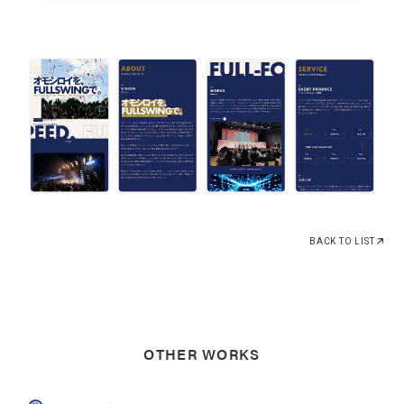
THE EIGYO TOOL
MEMBERS
HANABUMI
CAREERS
NONBEE
CONTACT
ACCESS
BACK TO LIST
OTHER WORKS