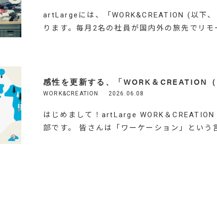
artLargeには、「WORK&CREATION (
ります。毎月2名の社員が国内外の旅先でリモ
感性を更新する、「WORK＆CREATIO
WORK&CREATION
2026.06.08
はじめまして！artLarge WORK＆CREAT
S
SERVICES
CAREERS
部です。 皆さんは「ワーケーション」という
SOSOSO
T
CONTACT
GEKIHEN
KOJINKOJIN
S
ACCESS
THE EIGYO TOOL
HANABUMI
ERS
NONBEE